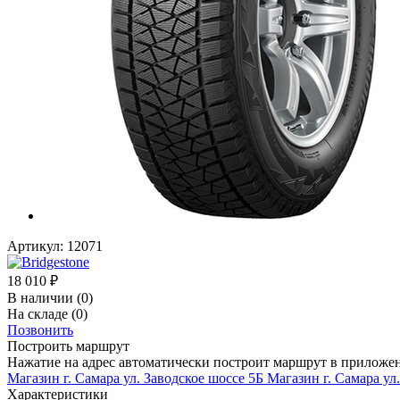
Артикул:
12071
18 010
₽
В наличии
(0)
На складе
(0)
Позвонить
Построить маршрут
Нажатие на адрес автоматически построит маршрут в приложе
Магазин г. Самара ул. Заводское шоссе 5Б
Магазин г. Самара ул
Характеристики