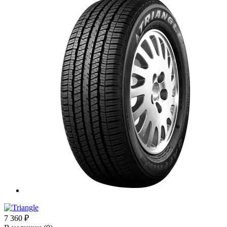
7 360
₽