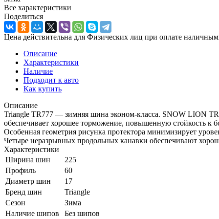
Все характеристики
Поделиться
Цена действительна для Физических лиц при оплате наличным
Описание
Характеристики
Наличие
Подходит к авто
Как купить
Описание
Triangle TR777 — зимняя шина эконом-класса. SNOW LION TR7
обеспечивает хорошее торможение, повышенную стойкость к б
Особенная геометрия рисунка протектора минимизирует уровен
Четыре неразрывных продольных канавки обеспечивают хорошу
Характеристики
Ширина шин
225
Профиль
60
Диаметр шин
17
Бренд шин
Triangle
Сезон
Зима
Наличие шипов
Без шипов