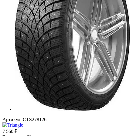
Артикул:
CTS278126
7 560
₽