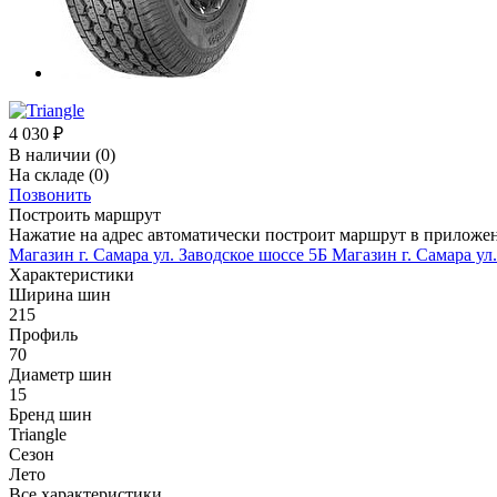
4 030
₽
В наличии
(0)
На складе
(0)
Позвонить
Построить маршрут
Нажатие на адрес автоматически построит маршрут в приложе
Магазин г. Самара ул. Заводское шоссе 5Б
Магазин г. Самара ул
Характеристики
Ширина шин
215
Профиль
70
Диаметр шин
15
Бренд шин
Triangle
Сезон
Лето
Все характеристики