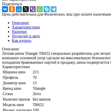
Поделиться
Цена действительна для Физических лиц при оплате наличным
Описание
Характеристики
Наличие
Подходит к авто
Как купить
Описание
Летняя шина Triangle TR652 специально разработана для легк
компании основной упор сделали на максимальную безопаснос
попадания бракованных партий в продажу, шина подвергается 
Характеристики
Ширина шин
215
Профиль
70
Диаметр шин
15
Бренд шин
Triangle
Сезон
Лето
Наличие шипов
Без шипов
Модель шин
TR652
Индекс нагрузки
109