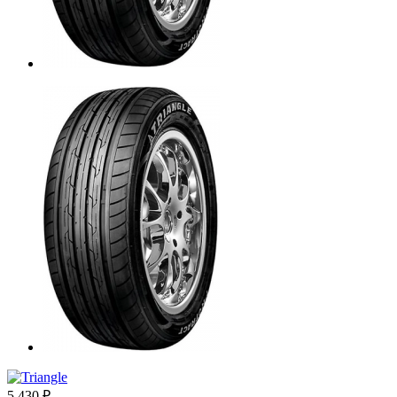
5 430
₽