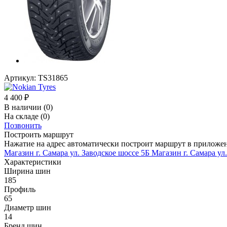
Артикул:
TS31865
4 400
₽
В наличии
(0)
На складе
(0)
Позвонить
Построить маршрут
Нажатие на адрес автоматически построит маршрут в приложе
Магазин г. Самара ул. Заводское шоссе 5Б
Магазин г. Самара ул
Характеристики
Ширина шин
185
Профиль
65
Диаметр шин
14
Бренд шин