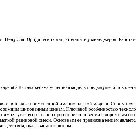
и. Цену для Юридических лиц уточняйте у менеджеров. Работае
eliitta 8 стала весьма успешная модель предыдущего поколения
овки, впервые примененной именно на этой модели. Своим появ
 к зимним шипованным шинам. Ключевой особенностью технолог
о снижает угол его наклона при соприкосновении с дорожным по
ь мягкой резиновой смеси. Основным ее предназначением являетс
воздействия, оказываемого шипом