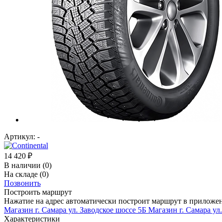
Артикул:
-
14 420
₽
В наличии
(0)
На складе
(0)
Позвонить
Построить маршрут
Нажатие на адрес автоматически построит маршрут в приложе
Магазин г. Самара ул. Заводское шоссе 5Б
Магазин г. Самара ул
Характеристики