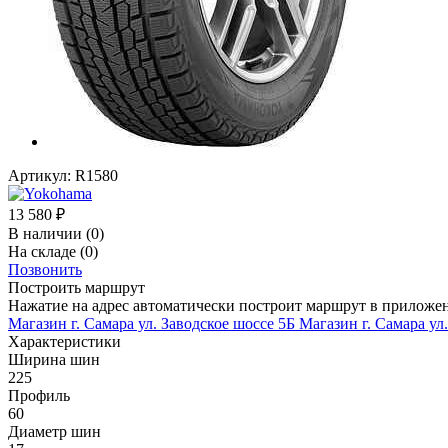
Артикул:
R1580
13 580
₽
В наличии
(0)
На складе
(0)
Позвонить
Построить маршрут
Нажатие на адрес автоматически построит маршрут в приложе
Магазин г. Самара ул. Заводское шоссе 5Б
Магазин г. Самара ул
Характеристики
Ширина шин
225
Профиль
60
Диаметр шин