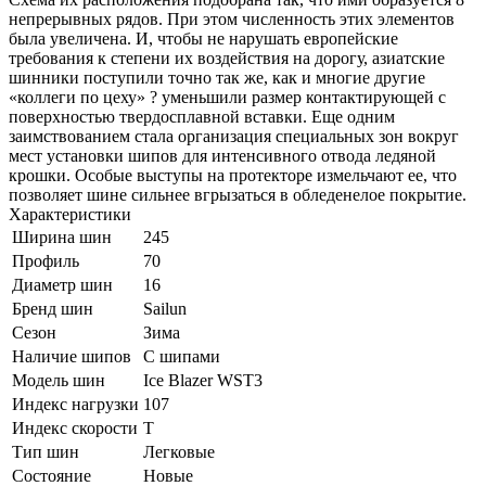
непрерывных рядов. При этом численность этих элементов
была увеличена. И, чтобы не нарушать европейские
требования к степени их воздействия на дорогу, азиатские
шинники поступили точно так же, как и многие другие
«коллеги по цеху» ? уменьшили размер контактирующей с
поверхностью твердосплавной вставки. Еще одним
заимствованием стала организация специальных зон вокруг
мест установки шипов для интенсивного отвода ледяной
крошки. Особые выступы на протекторе измельчают ее, что
позволяет шине сильнее вгрызаться в обледенелое покрытие.
Характеристики
Ширина шин
245
Профиль
70
Диаметр шин
16
Бренд шин
Sailun
Сезон
Зима
Наличие шипов
С шипами
Модель шин
Ice Blazer WST3
Индекс нагрузки
107
Индекс скорости
T
Тип шин
Легковые
Состояние
Новые