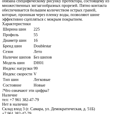
обязана специфическому рисунку протектора, состоящему из
множественных зигзагообразных прорезей. Пятно контакта
обеспечивается большим количеством острых граней,
которые, проникая через пленку воды, позволяют шине
эффективно сцепляться с мокрым покрытием.
Характеристики
Ширина шин
225
Профиль
55
Диаметр шин
16
Бренд шин
Doublestar
Сезон
Лето
Наличие шипов
Без шипов
Модель шин
DH01
Индекс нагрузки
99
Индекс скорости
V
Тип шин
Легковые
Состояние
Новые
?
Что означают эти цифры?
Наличие
тел: +7 961 382-47-79
Нет в наличии
Склад вход 3 (г. Самара, ул. Демократическая, д. 51Б)
+7 961 382-47-79