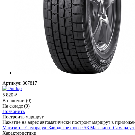
Артикул:
307817
5 820
₽
В наличии
(0)
На складе
(0)
Позвонить
Построить маршрут
Нажатие на адрес автоматически построит маршрут в приложе
Магазин г. Самара ул. Заводское шоссе 5Б
Магазин г. Самара ул
Характеристики