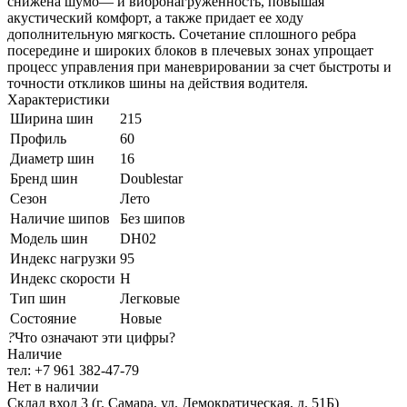
снижена шумо— и вибронагруженность, повышая
акустический комфорт, а также придает ее ходу
дополнительную мягкость. Сочетание сплошного ребра
посередине и широких блоков в плечевых зонах упрощает
процесс управления при маневрировании за счет быстроты и
точности откликов шины на действия водителя.
Характеристики
Ширина шин
215
Профиль
60
Диаметр шин
16
Бренд шин
Doublestar
Сезон
Лето
Наличие шипов
Без шипов
Модель шин
DH02
Индекс нагрузки
95
Индекс скорости
H
Тип шин
Легковые
Состояние
Новые
?
Что означают эти цифры?
Наличие
тел: +7 961 382-47-79
Нет в наличии
Склад вход 3 (г. Самара, ул. Демократическая, д. 51Б)