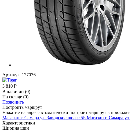
Артикул:
127036
3 810
₽
В наличии
(0)
На складе
(0)
Позвонить
Построить маршрут
Нажатие на адрес автоматически построит маршрут в приложе
Магазин г. Самара ул. Заводское шоссе 5Б
Магазин г. Самара ул
Характеристики
Ширина шин