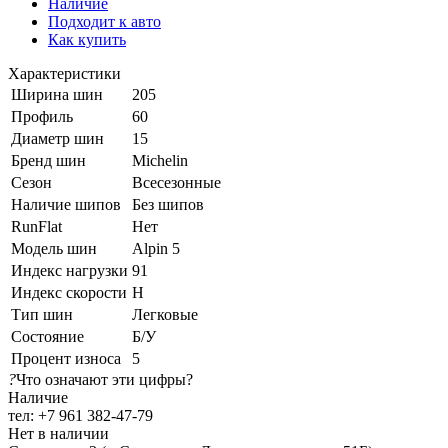
Наличие
Подходит к авто
Как купить
Характеристики
Ширина шин
205
Профиль
60
Диаметр шин
15
Бренд шин
Michelin
Сезон
Всесезонные
Наличие шипов
Без шипов
RunFlat
Нет
Модель шин
Alpin 5
Индекс нагрузки
91
Индекс скорости
H
Тип шин
Легковые
Состояние
Б/У
Процент износа
5
?
Что означают эти цифры?
Наличие
тел: +7 961 382-47-79
Нет в наличии