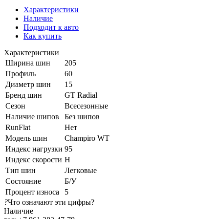
Характеристики
Наличие
Подходит к авто
Как купить
Характеристики
Ширина шин
205
Профиль
60
Диаметр шин
15
Бренд шин
GT Radial
Сезон
Всесезонные
Наличие шипов
Без шипов
RunFlat
Нет
Модель шин
Champiro WT
Индекс нагрузки
95
Индекс скорости
H
Тип шин
Легковые
Состояние
Б/У
Процент износа
5
?
Что означают эти цифры?
Наличие