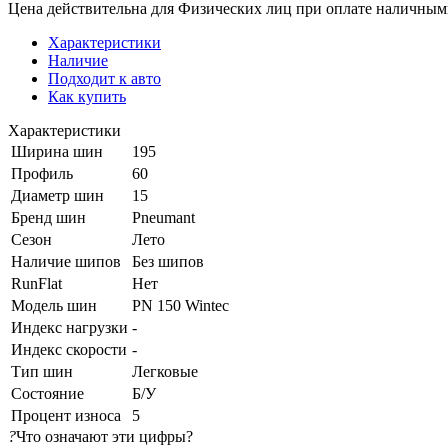
Цена действительна для Физических лиц при оплате наличным
Характеристики
Наличие
Подходит к авто
Как купить
Характеристики
Ширина шин
195
Профиль
60
Диаметр шин
15
Бренд шин
Pneumant
Сезон
Лето
Наличие шипов
Без шипов
RunFlat
Нет
Модель шин
PN 150 Wintec
Индекс нагрузки
-
Индекс скорости
-
Тип шин
Легковые
Состояние
Б/У
Процент износа
5
?
Что означают эти цифры?