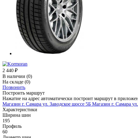
2 440
₽
В наличии
(0)
На складе
(0)
Позвонить
Построить маршрут
Нажатие на адрес автоматически построит маршрут в приложе
Магазин г. Самара ул. Заводское шоссе 5Б
Магазин г. Самара ул
Характеристики
Ширина шин
195
Профиль
60
Диаметр шин