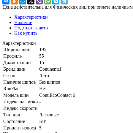
Цена действительна для Физических лиц при оплате наличным
Характеристики
Наличие
Подходит к авто
Как купить
Характеристики
Ширина шин
195
Профиль
55
Диаметр шин
15
Бренд шин
Continental
Сезон
Лето
Наличие шипов
Без шипов
RunFlat
Нет
Модель шин
ContiEcoContact 6
Индекс нагрузки
-
Индекс скорости
-
Тип шин
Легковые
Состояние
Б/У
Процент износа
5