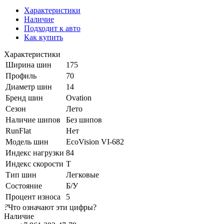
Характеристики
Наличие
Подходит к авто
Как купить
Характеристики
Ширина шин
175
Профиль
70
Диаметр шин
14
Бренд шин
Ovation
Сезон
Лето
Наличие шипов
Без шипов
RunFlat
Нет
Модель шин
EcoVision VI-682
Индекс нагрузки
84
Индекс скорости
T
Тип шин
Легковые
Состояние
Б/У
Процент износа
5
?
Что означают эти цифры?
Наличие