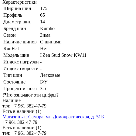
Характеристики
Ширина шин
175
Профиль
65
Диаметр шин
14
Бренд шин
Kumho
Сезон
Зима
Наличие шипов
С шипами
RunFlat
Нет
Модель шин
I'Zen Stud Snow KW11
Индекс нагрузки
-
Индекс скорости
-
Тип шин
Легковые
Состояние
Б/У
Процент износа
3.5
?
Что означают эти цифры?
Наличие
тел: +7 961 382-47-79
Есть в наличии (1)
Магазин - г. Самара, ул. Демократическая, д. 51Б
+7 961 382-47-79
Есть в наличии (1)
тел: +7 961 382-47-79