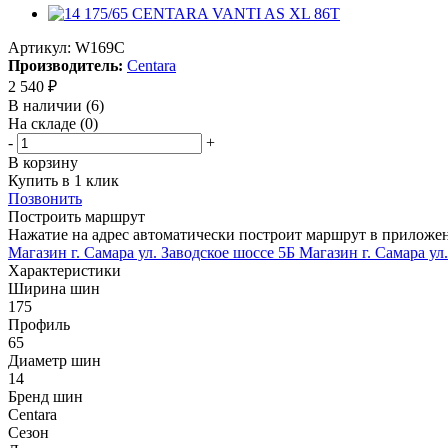
Артикул:
W169C
Производитель:
Centara
2 540
₽
В наличии
(6)
На складе
(0)
-
+
В корзину
Купить в 1 клик
Позвонить
Построить маршрут
Нажатие на адрес автоматически построит маршрут в приложе
Магазин г. Самара ул. Заводское шоссе 5Б
Магазин г. Самара ул
Характеристики
Ширина шин
175
Профиль
65
Диаметр шин
14
Бренд шин
Centara
Сезон