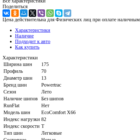
Все характеристики
Поделиться
Цена действительна для Физических лиц при оплате наличным
Характеристики
Наличие
Подходит к авто
Как купить
Характеристики
Ширина шин
175
Профиль
70
Диаметр шин
13
Бренд шин
Powertrac
Сезон
Лето
Наличие шипов
Без шипов
RunFlat
Нет
Модель шин
EcoComfort X66
Индекс нагрузки
82
Индекс скорости
T
Тип шин
Легковые
Состояние
Новые