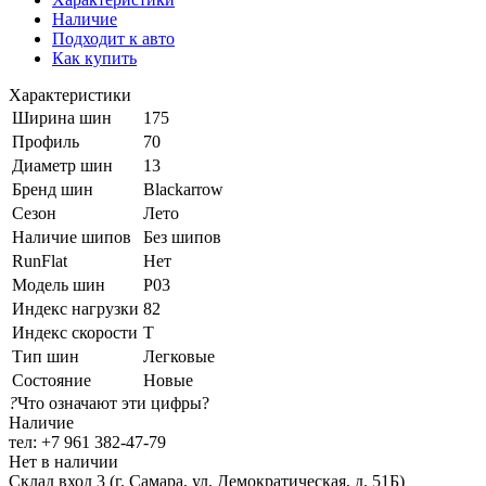
Наличие
Подходит к авто
Как купить
Характеристики
Ширина шин
175
Профиль
70
Диаметр шин
13
Бренд шин
Blackarrow
Сезон
Лето
Наличие шипов
Без шипов
RunFlat
Нет
Модель шин
P03
Индекс нагрузки
82
Индекс скорости
T
Тип шин
Легковые
Состояние
Новые
?
Что означают эти цифры?
Наличие
тел: +7 961 382-47-79
Нет в наличии
Склад вход 3 (г. Самара, ул. Демократическая, д. 51Б)