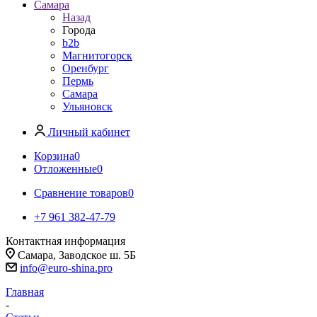
Самара
Назад
Города
b2b
Магнитогорск
Оренбург
Пермь
Самара
Ульяновск
Личный кабинет
Корзина
0
Отложенные
0
Сравнение товаров
0
+7 961 382-47-79
Контактная информация
Самара, Заводское ш. 5Б
info@euro-shina.pro
Главная
-