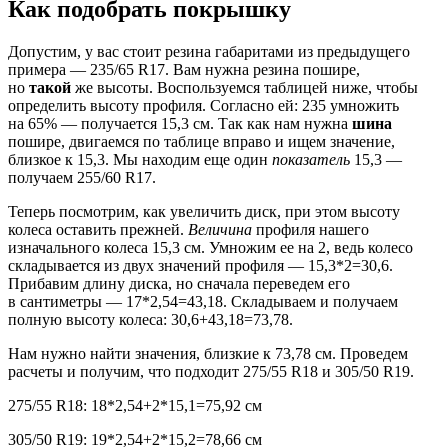
Как подобрать покрышку
Допустим, у вас стоит резина габаритами из предыдущего
примера — 235/65 R17. Вам нужна резина пошире,
но
такой
же высоты. Воспользуемся таблицей ниже, чтобы
определить высоту профиля. Согласно ей: 235 умножить
на 65% — получается 15,3 см. Так как нам нужна
шина
пошире, двигаемся по таблице вправо и ищем значение,
близкое к 15,3. Мы находим еще один
показатель
15,3 —
получаем 255/60 R17.
Теперь посмотрим, как увеличить диск, при этом высоту
колеса оставить прежней.
Величина
профиля нашего
изначального колеса 15,3 см. Умножим ее на 2, ведь колесо
складывается из двух значений профиля — 15,3*2=30,6.
Прибавим длину диска, но сначала переведем его
в сантиметры — 17*2,54=43,18. Складываем и получаем
полную высоту колеса: 30,6+43,18=73,78.
Нам нужно найти значения, близкие к 73,78 см. Проведем
расчеты и получим, что подходит 275/55 R18 и 305/50 R19.
275/55 R18: 18*2,54+2*15,1=75,92 см
305/50 R19: 19*2,54+2*15,2=78,66 см