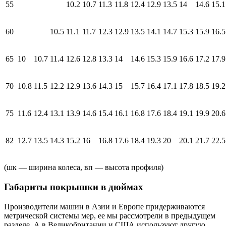
55
10.2
10.7
11.3
11.8
12.4
12.9
13.5
14
14.6
15.1
60
10.5
11.1
11.7
12.3
12.9
13.5
14.1
14.7
15.3
15.9
16.5
65
10
10.7
11.4
12.6
12.8
13.3
14
14.6
15.3
15.9
16.6
17.2
17.9
70
10.8
11.5
12.2
12.9
13.6
14.3
15
15.7
16.4
17.1
17.8
18.5
19.2
75
11.6
12.4
13.1
13.9
14.6
15.4
16.1
16.8
17.6
18.4
19.1
19.9
20.6
82
12.7
13.5
14.3
15.2
16
16.8
17.6
18.4
19.3
20
20.1
21.7
22.5
(шк — ширина колеса, вп — высота профиля)
Габариты покрышки в дюймах
Производители машин в Азии и Европе придерживаются
метрической системы мер, ее мы рассмотрели в предыдущем
разделе. А в Великобритании и США используют другую