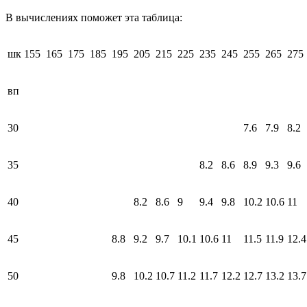
В вычислениях поможет эта таблица:
шк
155
165
175
185
195
205
215
225
235
245
255
265
275
вп
30
7.6
7.9
8.2
35
8.2
8.6
8.9
9.3
9.6
40
8.2
8.6
9
9.4
9.8
10.2
10.6
11
45
8.8
9.2
9.7
10.1
10.6
11
11.5
11.9
12.4
50
9.8
10.2
10.7
11.2
11.7
12.2
12.7
13.2
13.7