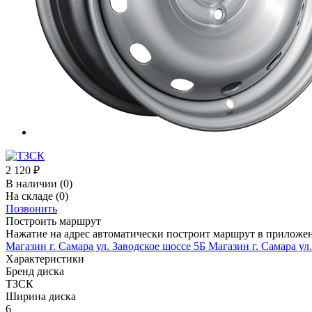
2 120
₽
В наличии
(0)
На складе
(0)
Позвонить
Построить маршрут
Нажатие на адрес автоматически построит маршрут в приложе
Магазин г. Самара ул. Заводское шоссе 5Б
Магазин г. Самара ул
Характеристики
Бренд диска
ТЗСК
Ширина диска
6