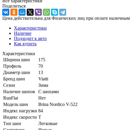
Все характеристики
Поделиться
Цена действительна для Физических лиц при оплате наличным
Характеристики
Наличие
Подходит к авто
Как купить
Характеристики
Ширина шин
175
Профиль
70
Диаметр шин
13
Бренд шин
Viatti
Сезон
Зима
Наличие шипов
С шипами
RunFlat
Нет
Модель шин
Brina Nordico V-522
Индекс нагрузки
84
Индекс скорости
T
Тип шин
Легковые
Состояние
Новые