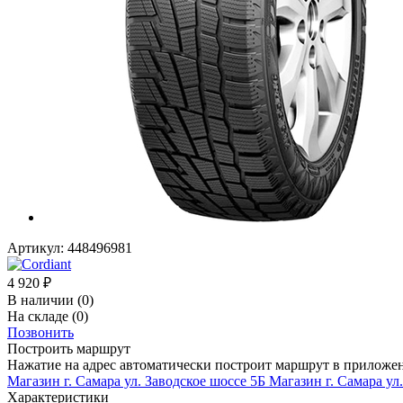
Артикул:
448496981
4 920
₽
В наличии
(0)
На складе
(0)
Позвонить
Построить маршрут
Нажатие на адрес автоматически построит маршрут в приложе
Магазин г. Самара ул. Заводское шоссе 5Б
Магазин г. Самара ул
Характеристики